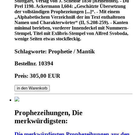
Stuttgart, Verlag von J. Scheible 1850 [Reihentitel]. - Du
Prel 1190. Ackermann I,604: „Geschätzte Übersetzung
der vollständigen Prophezeiungen [...]“. - Mit einem
„Alphabetischem Verzeichniß der im Text enthaltenen
Namen und Charakterwörter“ (II, S.208-259). - Kanten
minimal berieben, vorderer Innendeckel mit Nummern-
Stempel, Titel mit Exlibris-Stempel von Alfred Svoboda,
wenige Seiten etwas stockfleckig.
Schlagworte: Prophetie / Mantik
Bestellnr. 10394
Preis: 305,00 EUR
in den Warenkorb
Prophezeihungen, Die
merkwürdigsten:
Die merkwürdigsten Prophezeihungen aus den