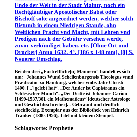
Ende der Welt in der Stadt Maintz, noch ein
Rechtgläubiger Apostolischer Babst oder
Bischoff solte angeordnet werden, welcher solch
Bistumb in einem Niedrigen Stande, ohn
Weltlichen Pracht vnd Macht, mit Lehren vnd
Predigen nach der Gebühr versehen werde,
zuvor verkündiget haben. etc. [Ohne Ort und
Drucker] Anno 1632. 4°. [186 x 148 mm]. [8] S.
Neuerer Umschlag.
Bei den drei „Fürtreffliche[n] Männern“ handelt es sich
um: „Johannes Wund Schellenburgensis Theologus vnnd
Prædicator zu Hamburg, welcher vmbs Jahr Christi
1400. [...] gelebt hat“. „Der Ander ist Capistranus ein
Schlesischer Münch“. „Der Dritte ist Johannes Carion
[1499-1537/38], ein Mathematicus“ [deutscher Astrologe
und Geschichtsschreiber]. - Gebräunt und deutlich
stockfleckig. Exemplar aus der Bibliothek von Heinrich
Tränker (1880-1956), Titel mit kleinem Stempel.
Schlagworte: Prophetie