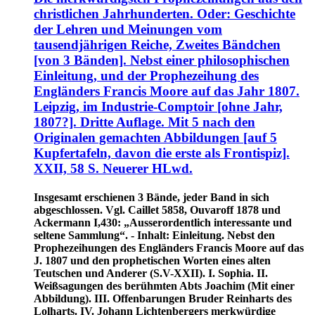
christlichen Jahrhunderten. Oder: Geschichte
der Lehren und Meinungen vom
tausendjährigen Reiche, Zweites Bändchen
[von 3 Bänden]. Nebst einer philosophischen
Einleitung, und der Prophezeihung des
Engländers Francis Moore auf das Jahr 1807.
Leipzig, im Industrie-Comptoir [ohne Jahr,
1807?]. Dritte Auflage. Mit 5 nach den
Originalen gemachten Abbildungen [auf 5
Kupfertafeln, davon die erste als Frontispiz].
XXII, 58 S. Neuerer HLwd.
Insgesamt erschienen 3 Bände, jeder Band in sich
abgeschlossen. Vgl. Caillet 5858, Ouvaroff 1878 und
Ackermann I,430: „Ausserordentlich interessante und
seltene Sammlung“. - Inhalt: Einleitung. Nebst den
Prophezeihungen des Engländers Francis Moore auf das
J. 1807 und den prophetischen Worten eines alten
Teutschen und Anderer (S.V-XXII). I. Sophia. II.
Weißsagungen des berühmten Abts Joachim (Mit einer
Abbildung). III. Offenbarungen Bruder Reinharts des
Lolharts. IV. Johann Lichtenbergers merkwürdige