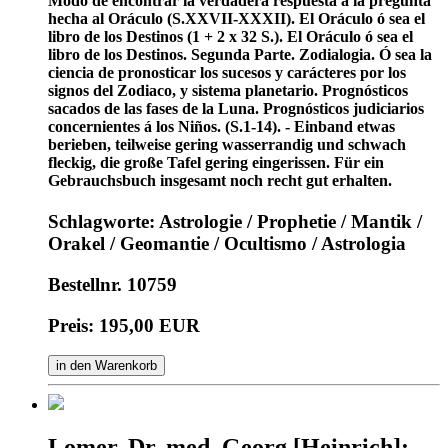
Modo de encontrar la verdadera respuesta á la pregunta
hecha al Oráculo (S.XXVII-XXXII). El Oráculo ó sea el
libro de los Destinos (1 + 2 x 32 S.). El Oráculo ó sea el
libro de los Destinos. Segunda Parte. Zodialogia. Ó sea la
ciencia de pronosticar los sucesos y carácteres por los
signos del Zodiaco, y sistema planetario. Prognósticos
sacados de las fases de la Luna. Prognósticos judiciarios
concernientes á los Niños. (S.1-14). - Einband etwas
berieben, teilweise gering wasserrandig und schwach
fleckig, die große Tafel gering eingerissen. Für ein
Gebrauchsbuch insgesamt noch recht gut erhalten.
Schlagworte: Astrologie / Prophetie / Mantik /
Orakel / Geomantie / Ocultismo / Astrologia
Bestellnr. 10759
Preis: 195,00 EUR
in den Warenkorb
Lomer, Dr. med. Georg [Heinrich]: