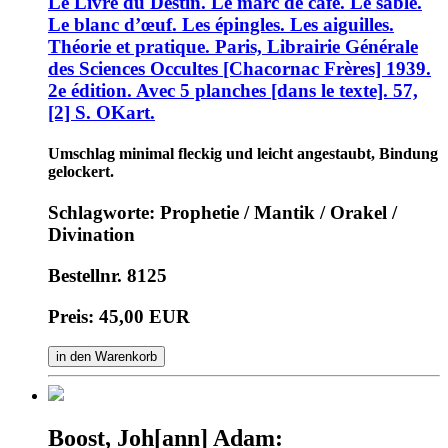
Le Livre du Destin. Le marc de café. Le sable.
Le blanc d’œuf. Les épingles. Les aiguilles.
Théorie et pratique. Paris, Librairie Générale
des Sciences Occultes [Chacornac Frères] 1939.
2e édition. Avec 5 planches [dans le texte]. 57,
[2] S. OKart.
Umschlag minimal fleckig und leicht angestaubt, Bindung
gelockert.
Schlagworte: Prophetie / Mantik / Orakel /
Divination
Bestellnr. 8125
Preis: 45,00 EUR
in den Warenkorb
Boost, Joh[ann] Adam: