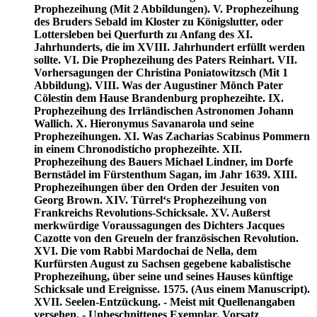
Prophezeihung (Mit 2 Abbildungen). V. Prophezeihung
des Bruders Sebald im Kloster zu Königslutter, oder
Lottersleben bei Querfurth zu Anfang des XI.
Jahrhunderts, die im XVIII. Jahrhundert erfüllt werden
sollte. VI. Die Prophezeihung des Paters Reinhart. VII.
Vorhersagungen der Christina Poniatowitzsch (Mit 1
Abbildung). VIII. Was der Augustiner Mönch Pater
Cölestin dem Hause Brandenburg prophezeihte. IX.
Prophezeihung des Irrländischen Astronomen Johann
Wallich. X. Hieronymus Savanarola und seine
Prophezeihungen. XI. Was Zacharias Scabinus Pommern
in einem Chronodisticho prophezeihte. XII.
Prophezeihung des Bauers Michael Lindner, im Dorfe
Bernstädel im Fürstenthum Sagan, im Jahr 1639. XIII.
Prophezeihungen über den Orden der Jesuiten von
Georg Brown. XIV. Türrel‘s Prophezeihung von
Frankreichs Revolutions-Schicksale. XV. Außerst
merkwürdige Voraussagungen des Dichters Jacques
Cazotte von den Greueln der französischen Revolution.
XVI. Die vom Rabbi Mardochai de Nella, dem
Kurfürsten August zu Sachsen gegebene kabalistische
Prophezeihung, über seine und seines Hauses künftige
Schicksale und Ereignisse. 1575. (Aus einem Manuscript).
XVII. Seelen-Entzückung. - Meist mit Quellenangaben
versehen. - Unbeschnittenes Exemplar, Vorsatz