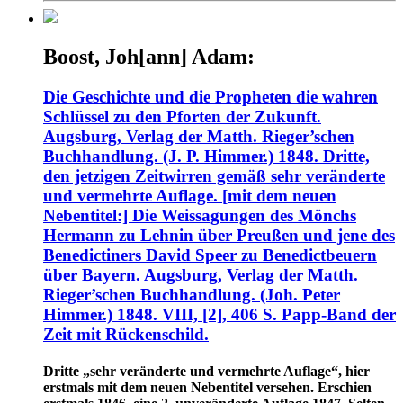
Boost, Joh[ann] Adam:
Die Geschichte und die Propheten die wahren
Schlüssel zu den Pforten der Zukunft.
Augsburg, Verlag der Matth. Rieger’schen
Buchhandlung. (J. P. Himmer.) 1848. Dritte,
den jetzigen Zeitwirren gemäß sehr veränderte
und vermehrte Auflage. [mit dem neuen
Nebentitel:] Die Weissagungen des Mönchs
Hermann zu Lehnin über Preußen und jene des
Benedictiners David Speer zu Benedictbeuern
über Bayern. Augsburg, Verlag der Matth.
Rieger’schen Buchhandlung. (Joh. Peter
Himmer.) 1848. VIII, [2], 406 S. Papp-Band der
Zeit mit Rückenschild.
Dritte „sehr veränderte und vermehrte Auflage“, hier
erstmals mit dem neuen Nebentitel versehen. Erschien