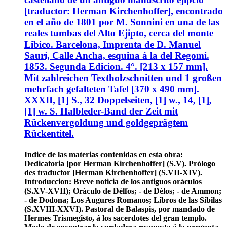
[traductor: Herman Kirchenhoffer], encontrado
en el año de 1801 por M. Sonnini en una de las
reales tumbas del Alto Ejipto, cerca del monte
Libico. Barcelona, Imprenta de D. Manuel
Saurí, Calle Ancha, esquina á la del Regomi.
1853. Segunda Edicion. 4°. [213 x 157 mm].
Mit zahlreichen Textholzschnitten und 1 großen
mehrfach gefalteten Tafel [370 x 490 mm].
XXXII, [1] S., 32 Doppelseiten, [1] w., 14, [1],
[1] w. S. Halbleder-Band der Zeit mit
Rückenvergoldung und goldgeprägtem
Rückentitel.
Indice de las materias contenidas en esta obra:
Dedicatoria [por Herman Kirchenhoffer] (S.V). Prólogo
des traductor [Herman Kirchenhoffer] (S.VII-XIV).
Introduccion: Breve noticia de los antiguos oráculos
(S.XV-XVII); Oráculo de Délfos; - de Délos; - de Ammon;
- de Dodona; Los Augures Romanos; Libros de las Sibilas
(S.XVIII-XXVI). Pastoral de Balaspis, por mandado de
Hermes Trismegisto, á los sacerdotes del gran templo.