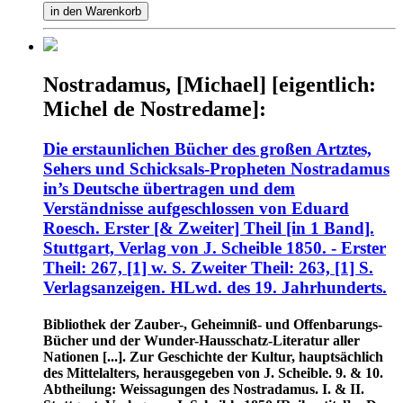
in den Warenkorb
Nostradamus, [Michael] [eigentlich:
Michel de Nostredame]:
Die erstaunlichen Bücher des großen Artztes,
Sehers und Schicksals-Propheten Nostradamus
in’s Deutsche übertragen und dem
Verständnisse aufgeschlossen von Eduard
Roesch. Erster [& Zweiter] Theil [in 1 Band].
Stuttgart, Verlag von J. Scheible 1850. - Erster
Theil: 267, [1] w. S. Zweiter Theil: 263, [1] S.
Verlagsanzeigen. HLwd. des 19. Jahrhunderts.
Bibliothek der Zauber-, Geheimniß- und Offenbarungs-
Bücher und der Wunder-Hausschatz-Literatur aller
Nationen [...]. Zur Geschichte der Kultur, hauptsächlich
des Mittelalters, herausgegeben von J. Scheible. 9. & 10.
Abtheilung: Weissagungen des Nostradamus. I. & II.