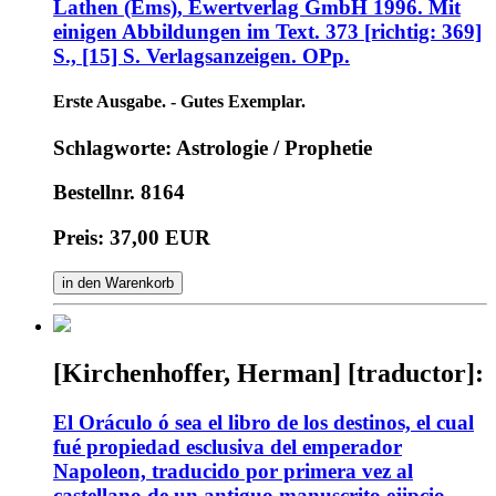
Lathen (Ems), Ewertverlag GmbH 1996. Mit
einigen Abbildungen im Text. 373 [richtig: 369]
S., [15] S. Verlagsanzeigen. OPp.
Erste Ausgabe. - Gutes Exemplar.
Schlagworte: Astrologie / Prophetie
Bestellnr. 8164
Preis: 37,00 EUR
in den Warenkorb
[Kirchenhoffer, Herman] [traductor]:
El Oráculo ó sea el libro de los destinos, el cual
fué propiedad esclusiva del emperador
Napoleon, traducido por primera vez al
castellano de un antiguo manuscrito ejipcio