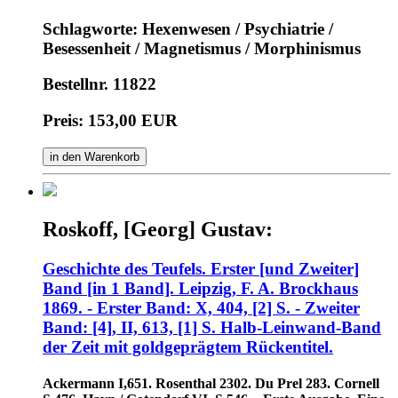
Schlagworte: Hexenwesen / Psychiatrie /
Besessenheit / Magnetismus / Morphinismus
Bestellnr. 11822
Preis: 153,00 EUR
in den Warenkorb
Roskoff, [Georg] Gustav:
Geschichte des Teufels. Erster [und Zweiter]
Band [in 1 Band]. Leipzig, F. A. Brockhaus
1869. - Erster Band: X, 404, [2] S. - Zweiter
Band: [4], II, 613, [1] S. Halb-Leinwand-Band
der Zeit mit goldgeprägtem Rückentitel.
Ackermann I,651. Rosenthal 2302. Du Prel 283. Cornell