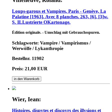
Villeneuve, Roland:
Loups-garous et Vampires. Paris - Genève, La
Palatine [1963]. Avec 8 planches. 263, [6], [3]w.
S. ILLustrierte OKartonage.
Édition originale. - Umschlag mit Gebrauchsspuren.
Schlagworte: Vampire / Vampirismus /
Werwölfe / Lykanthropie
Bestellnr. 11902
Preis: 21,00 EUR
in den Warenkorb
Wier, Iean:
Histoires, dispvtes et discovrs des illvsions et