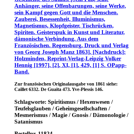
Anhänger, seine Offenbarungen, seine Werke,
sein Kampf gegen Gott und die Menschen.
Zauberei, Besessenheit, Illuminismus,
Magnetismus, Klopfgeister, Tischrücken,
Spiriten. Geisterspuk in Kunst und Literatur,
dämonische Verbindung. Aus dem
Französischen. Regensburg, Druck und Verlag
von Georg Joseph Manz 1863]. [Nachdruck]:
Holzminden, Reprint-Verlag-Leipzig Volker
Hennig [1997]. [2], XI, [1], 429, [1] S. OPapp-
Band.
Zur französischen Originalausgabe von 1861 siehe:
Caillet 6332. De Guaita 473. Yve-Plessis 146.
Schlagworte: Spiritismus / Hexenwesen /
Teufelsglauben / Geheimgesellschaften /
Mesmerismus / Magie / Gnosis / Dämonologie /
Satanismus
Bestellnr. 11824