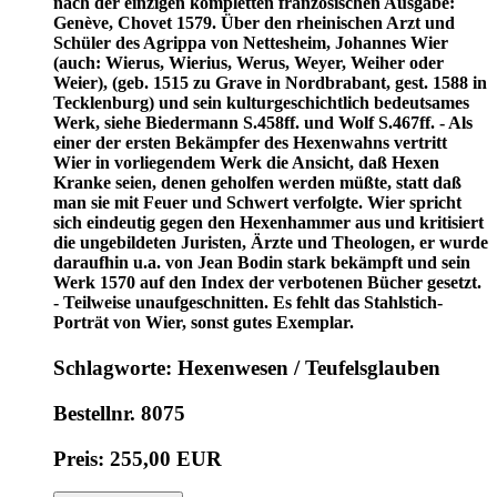
nach der einzigen kompletten französischen Ausgabe:
Genève, Chovet 1579. Über den rheinischen Arzt und
Schüler des Agrippa von Nettesheim, Johannes Wier
(auch: Wierus, Wierius, Werus, Weyer, Weiher oder
Weier), (geb. 1515 zu Grave in Nordbrabant, gest. 1588 in
Tecklenburg) und sein kulturgeschichtlich bedeutsames
Werk, siehe Biedermann S.458ff. und Wolf S.467ff. - Als
einer der ersten Bekämpfer des Hexenwahns vertritt
Wier in vorliegendem Werk die Ansicht, daß Hexen
Kranke seien, denen geholfen werden müßte, statt daß
man sie mit Feuer und Schwert verfolgte. Wier spricht
sich eindeutig gegen den Hexenhammer aus und kritisiert
die ungebildeten Juristen, Ärzte und Theologen, er wurde
daraufhin u.a. von Jean Bodin stark bekämpft und sein
Werk 1570 auf den Index der verbotenen Bücher gesetzt.
- Teilweise unaufgeschnitten. Es fehlt das Stahlstich-
Porträt von Wier, sonst gutes Exemplar.
Schlagworte: Hexenwesen / Teufelsglauben
Bestellnr. 8075
Preis: 255,00 EUR