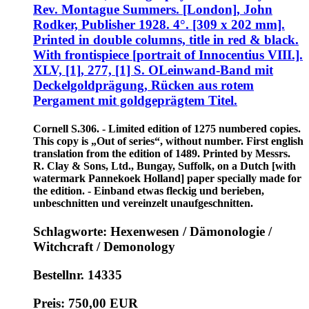
Rev. Montague Summers. [London], John
Rodker, Publisher 1928. 4°. [309 x 202 mm].
Printed in double columns, title in red & black.
With frontispiece [portrait of Innocentius VIII.].
XLV, [1], 277, [1] S. OLeinwand-Band mit
Deckelgoldprägung, Rücken aus rotem
Pergament mit goldgeprägtem Titel.
Cornell S.306. - Limited edition of 1275 numbered copies.
This copy is „Out of series“, without number. First english
translation from the edition of 1489. Printed by Messrs.
R. Clay & Sons, Ltd., Bungay, Suffolk, on a Dutch [with
watermark Pannekoek Holland] paper specially made for
the edition. - Einband etwas fleckig und berieben,
unbeschnitten und vereinzelt unaufgeschnitten.
Schlagworte: Hexenwesen / Dämonologie /
Witchcraft / Demonology
Bestellnr. 14335
Preis: 750,00 EUR