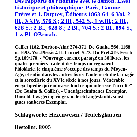
Des rapports de l’homme avec le démon. Essai
historique et philosophique. Paris, Gaume
Frères et J. Duprey, Éditeurs 1863-64. 6 Vol. 2
Bl., XXIV, 576 S.; 2 Bl., 542 S., 1 w.Bl.; 2 Bl.,
628 S.; 2 Bl., 628 S.; 2 Bl., 704 S.; 2 Bl., 894 S.,
1 w.Bl. OBrosch.
Caillet 1182. Dorbon-Ainé 370-371. De Guaita 566, 1168
u. 1693. Yve-Plessis 411. Cornell S.73. Du Prel 419. Fesch
Sp.169/170. - “Ouvrage curieux partagé en 36 livres, les
quatre premiers traitent des temps ou régnaient
l’idolâtrie, le cinquième s’occupe des temps du Moyen-
Age, et enfin dans les autres livres l’auteur étudie la magie
et la sorcellerie du XVIe siècle à nos jours. Vénérable
encyclopédie qui embrasse tout ce qui intéresse l’occulte”
(De Guaita & Caillet). - Unaufgeschnittenes Exemplar.
Umschl. tlw. gering einger. u. leicht angestaubt, sonst
gutes sauberes Exemplar.
Schlagworte: Hexenwesen / Teufelsglauben
Bestellnr. 8005