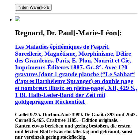
in den Warenkorb
Regnard, Dr. Paul[-Marie-Léon]:
Les Maladies épidémiques de l’esprit.
Sorcellerie, Magnétisme, Morphinisme, Délire
des Grandeurs. Paris, E. Plon, Nourrit et Cie,
Imprimeurs-Éditeurs 1887. Gr.-8°. Avec 120
gravures [dont 1 grande planche (“Le Sabbat“
d’après Barthélemy Spranger) en double page
et nombreux illustr. en pleine-page]. XII, 429 S.,
1 Bl. Halb-Leder-Band der Zeit mit
goldgeprägtem Rückentitel.
Caillet 9225. Dorbon-Ainé 3999. De Guaita 892 und 2042.
Cornell S.465. Crabtree 1185. - Edition originale. -
Kanten etwas berieben und gering bestoßen, die ersten
und letzten Blatt etwas stockfleckig und gebräunt, sonst
nur vereinzelt gering stockfleckig.