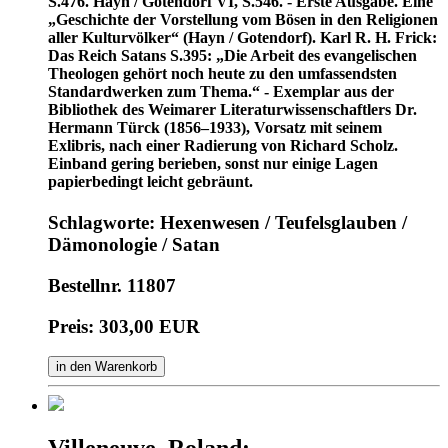
S.476. Hayn / Gotendorf VI, S.546. - Erste Ausgabe. Eine
„Geschichte der Vorstellung vom Bösen in den Religionen
aller Kulturvölker“ (Hayn / Gotendorf). Karl R. H. Frick:
Das Reich Satans S.395: „Die Arbeit des evangelischen
Theologen gehört noch heute zu den umfassendsten
Standardwerken zum Thema.“ - Exemplar aus der
Bibliothek des Weimarer Li­te­ra­tur­wis­sen­schaft­lers Dr.
Her­mann Türck (1856–1933), Vorsatz mit seinem
Exlibris, nach einer Radierung von Richard Scholz.
Einband gering berieben, sonst nur einige Lagen
papierbedingt leicht gebräunt.
Schlagworte: Hexenwesen / Teufelsglauben /
Dämonologie / Satan
Bestellnr. 11807
Preis: 303,00 EUR
in den Warenkorb