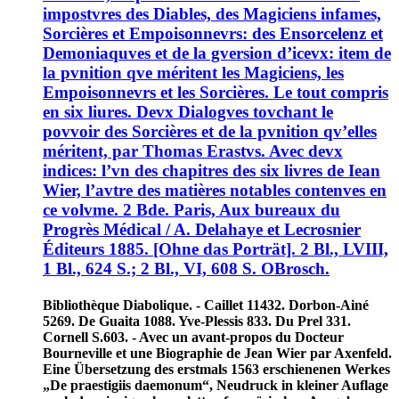
impostvres des Diables, des Magiciens infames,
Sorcières et Empoisonnevrs: des Ensorcelenz et
Demoniaquves et de la gversion d’icevx: item de
la pvnition qve méritent les Magiciens, les
Empoisonnevrs et les Sorcières. Le tout compris
en six liures. Devx Dialogves tovchant le
povvoir des Sorcières et de la pvnition qv’elles
méritent, par Thomas Erastvs. Avec devx
indices: l’vn des chapitres des six livres de Iean
Wier, l’avtre des matières notables contenves en
ce volvme. 2 Bde. Paris, Aux bureaux du
Progrès Médical / A. Delahaye et Lecrosnier
Éditeurs 1885. [Ohne das Porträt]. 2 Bl., LVIII,
1 Bl., 624 S.; 2 Bl., VI, 608 S. OBrosch.
Bibliothèque Diabolique. - Caillet 11432. Dorbon-Ainé
5269. De Guaita 1088. Yve-Plessis 833. Du Prel 331.
Cornell S.603. - Avec un avant-propos du Docteur
Bourneville et une Biographie de Jean Wier par Axenfeld.
Eine Übersetzung des erstmals 1563 erschienenen Werkes
„De praestigiis daemonum“, Neudruck in kleiner Auflage