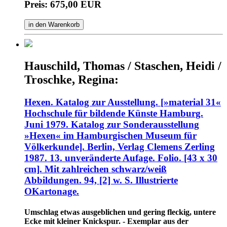
Preis: 675,00 EUR
in den Warenkorb
Hauschild, Thomas / Staschen, Heidi /
Troschke, Regina:
Hexen. Katalog zur Ausstellung. [»material 31«
Hochschule für bildende Künste Hamburg.
Juni 1979. Katalog zur Sonderausstellung
»Hexen« im Hamburgischen Museum für
Völkerkunde]. Berlin, Verlag Clemens Zerling
1987. 13. unveränderte Aufage. Folio. [43 x 30
cm]. Mit zahlreichen schwarz/weiß
Abbildungen. 94, [2] w. S. Illustrierte
OKartonage.
Umschlag etwas ausgeblichen und gering fleckig, untere
Ecke mit kleiner Knickspur. - Exemplar aus der