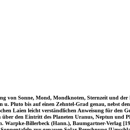
ng von Sonne, Mond, Mondknoten, Sternzeit und der he
n u. Pluto bis auf einen Zehntel-Grad genau, nebst de
schen Laien leicht verständlichen Anweisung für den G
ber den Eintritt des Planeten Uranus, Neptun und Pluto
ln. Warpke-Billerbeck (Hann.), Baumgartner-Verlag [19
e Sonnentafeln zur genauen Solar-Berechnung [Umschlag