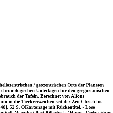
liozentrischen / geozentrischen Orte der Planeten
n chronologischen Unterlagen für den gregorianischen
ebrauch der Tafeln. Berechnet von Alfons
 in die Tierkreiszeichen seit der Zeit Christi bis
48]. 52 S. OKartonage mit Rückentitel. - Lose
titel]. Warpke / Post Billerbeck / Hann., Verlag Hans