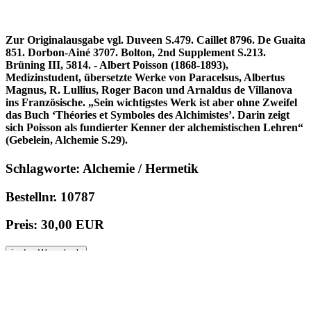
Zur Originalausgabe vgl. Duveen S.479. Caillet 8796. De Guaita
851. Dorbon-Ainé 3707. Bolton, 2nd Supplement S.213.
Brüning III, 5814. - Albert Poisson (1868-1893),
Medizinstudent, übersetzte Werke von Paracelsus, Albertus
Magnus, R. Lullius, Roger Bacon und Arnaldus de Villanova
ins Französische. „Sein wichtigstes Werk ist aber ohne Zweifel
das Buch ‘Théories et Symboles des Alchimistes’. Darin zeigt
sich Poisson als fundierter Kenner der alchemistischen Lehren“
(Gebelein, Alchemie S.29).
Schlagworte: Alchemie / Hermetik
Bestellnr. 10787
Preis: 30,00 EUR
in den Warenkorb
© 1996 - 2025 Wolfgang Kistemann
Impressum