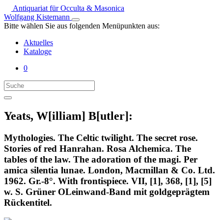
Antiquariat für Occulta & Masonica
Wolfgang Kistemann
Bitte wählen Sie aus folgenden Menüpunkten aus:
Aktuelles
Kataloge
0
Yeats, W[illiam] B[utler]:
Mythologies. The Celtic twilight. The secret rose.
Stories of red Hanrahan. Rosa Alchemica. The
tables of the law. The adoration of the magi. Per
amica silentia lunae. London, Macmillan & Co. Ltd.
1962. Gr.-8°. With frontispiece. VII, [1], 368, [1], [5]
w. S. Grüner OLeinwand-Band mit goldgeprägtem
Rückentitel.