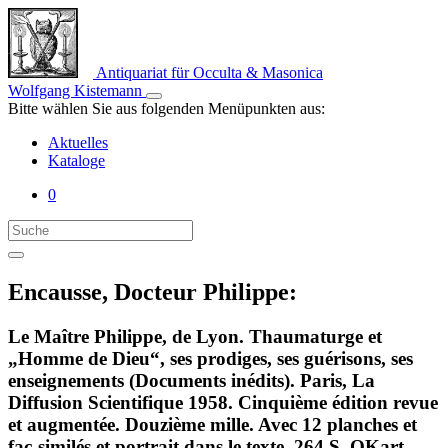
Antiquariat für Occulta & Masonica
Wolfgang Kistemann
Bitte wählen Sie aus folgenden Menüpunkten aus:
Aktuelles
Kataloge
0
Encausse, Docteur Philippe:
Le Maître Philippe, de Lyon. Thaumaturge et
„Homme de Dieu“, ses prodiges, ses guérisons, ses
enseignements (Documents inédits). Paris, La
Diffusion Scientifique 1958. Cinquième édition revue
et augmentée. Douzième mille. Avec 12 planches et
fac-similés et portrait dans le texte. 264 S. OKart.