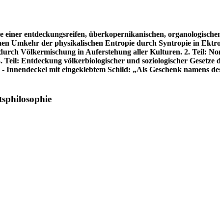
e einer entdeckungsreifen, überkopernikanischen, organologische
chen Umkehr der physikalischen Entropie durch Syntropie in Ektro
urch Völkermischung in Auferstehung aller Kulturen. 2. Teil: No
 Teil: Entdeckung völkerbiologischer und soziologischer Gesetze d
 - Innendeckel mit eingeklebtem Schild: „Als Geschenk namens d
tsphilosophie