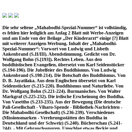
Die sehr seltene „Mahabodhi-Spezial-Nummer“ ist vollständig,
es fehlen hier lediglich am Anfag 2 Blatt mit Werbe-Anzeigen
und am Ende von der Beilage „Der Kinderarzt“ einige [?] Blatt
mit weiterer Anzeigen-Werbung. Inhalt der „Mahabodhi-
Spezial-Nummer“: Vorwort von Ludwig und Lisbeth
Ankenbrand (S.II/III). Abendstimmung. Gedicht von Dr.
Wolfgang Bohn (S.[193]). Rechtes Leben. Aus den
buddhistischen Evangelien, übersetzt von Karl Seidenstücker
(S.194-196). Die Jubelfeier des Buddhismus. Von Ludwig
Ankenbrand (S.198-214). Die Botschaft des Buddhismus. Von
D. B. Jayatilaka. Aus dem Englischen übersetzt von Karl
Seidenstücker (S.215-220). Buddhismus und Naturliebe. Von
Dr. Wolfgang Bohn (S.221-224). Burmanisches. Von Walter
Markgraf (S.225-232). Die irdische Erscheinung des Buddha.
Von Vasettho (S.233-235). Aus der Bewegung (Die deutsche
Pali-Gesellschaft - Viharo-Spende - Bibliothek-Nachrichten -
Die Mahabodhi-Gesellschaft) (S.236-239). Verschiedenes
(Missionsmarken - Verehrungsstätten des Buddha in
Deutschland und der Schweiz) (S.240). Bücherschau (S.241-
244). - Mit Gebrauchsspuren, Umschlag etwas fleckig und